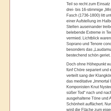
Teil so recht zum Einsat
drei- bis 16-stimmige „Mi
Fasch (1736-1800) litt 
einer Aufstellung im Hal
Stellen auseinander treib
belebende Extreme in T
vermied. Lichtblick waren
Soprano und Tenore conc
besonders das „Laudamu
bestechend schön geriet.
Doch ohne Höhepunkt war 
fünf Chöre separiert und
verteilt sang der Klangk
das meditative „Immorta
Komponisten Knut Nysted
süßer Tod“ nach und nac
ausgehaltene Töne und Ak
Schönheit auffächert. Nu
wird die Fläche zum eige