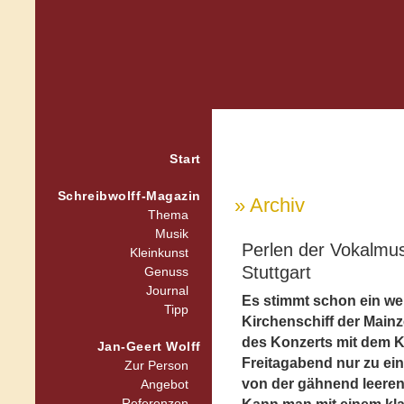
Start
Schreibwolff-Magazin
» Archiv
Thema
Musik
Perlen der Vokalmu
Kleinkunst
Stuttgart
Genuss
Journal
Es stimmt schon ein we
Tipp
Kirchenschiff der Mainz
des Konzerts mit dem 
Jan-Geert Wolff
Freitagabend nur zu eine
Zur Person
von der gähnend leere
Angebot
Referenzen