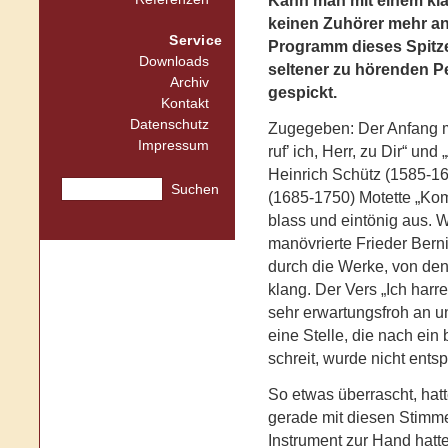
Kann man mit einem kla
keinen Zuhörer mehr a
Service
Programm dieses Spitz
Downloads
seltener zu hörenden P
Archiv
gespickt.
Kontakt
Datenschutz
Zugegeben: Der Anfang m
Impressum
ruf’ ich, Herr, zu Dir“ u
Heinrich Schütz (1585-1
Suchen
(1685-1750) Motette „Kom
blass und eintönig aus.
manövrierte Frieder Bern
durch die Werke, von den
klang. Der Vers „Ich harr
sehr erwartungsfroh an u
eine Stelle, die nach ei
schreit, wurde nicht ent
So etwas überrascht, hat
gerade mit diesen Stimme
Instrument zur Hand hatte