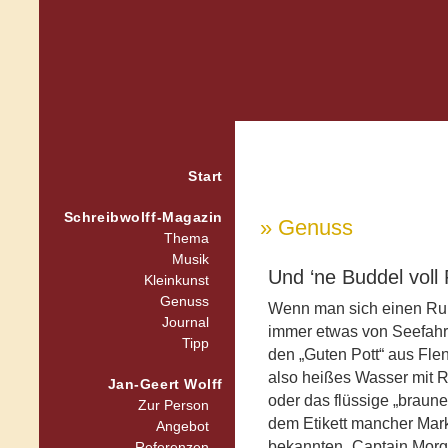
Start
Schreibwolff-Magazin
» Genuss
Thema
Musik
Und ‘ne Buddel voll
Kleinkunst
Genuss
Wenn man sich einen Rum
Journal
immer etwas von Seefahre
Tipp
den „Guten Pott“ aus Flen
also heißes Wasser mit 
Jan-Geert Wolff
oder das flüssige „braune
Zur Person
dem Etikett mancher Mark
Angebot
bekannten „Captain Morg
Referenzen