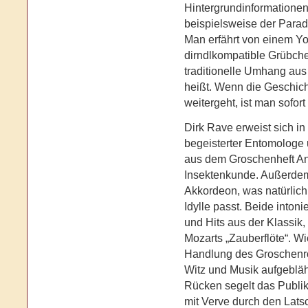
Hintergrundinformationen 
beispielsweise der Paradi
Man erfährt von einem Yo
dirndlkompatible Grübchen
traditionelle Umhang au
heißt. Wenn die Geschich
weitergeht, ist man sofort
Dirk Rave erweist sich i
begeisterter Entomologe 
aus dem Groschenheft An
Insektenkunde. Außerdem 
Akkordeon, was natürlich
Idylle passt. Beide inton
und Hits aus der Klassik
Mozarts „Zauberflöte“. W
Handlung des Groschenr
Witz und Musik aufgeblä
Rücken segelt das Publi
mit Verve durch den Lats