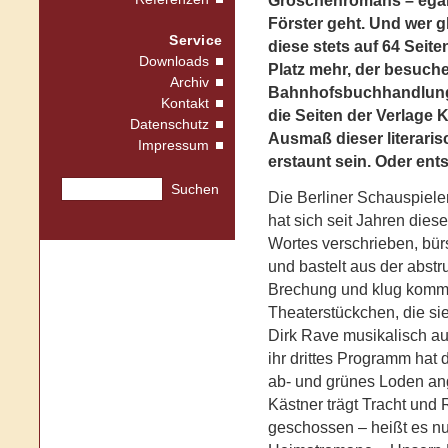
Groschenromans – egal,
Förster geht. Und wer gl
Service
diese stets auf 64 Seite
Downloads
Platz mehr, der besuche
Archiv
Bahnhofsbuchhandlung 
Kontakt
die Seiten der Verlage 
Datenschutz
Ausmaß dieser literaris
Impressum
erstaunt sein. Oder ents
Suchen
Die Berliner Schauspiele
hat sich seit Jahren di
Wortes verschrieben, bürs
und bastelt aus der abst
Brechung und klug komme
Theaterstückchen, die si
Dirk Rave musikalisch au
ihr drittes Programm hat 
ab- und grünes Loden ang
Kästner trägt Tracht und
geschossen – heißt es nu