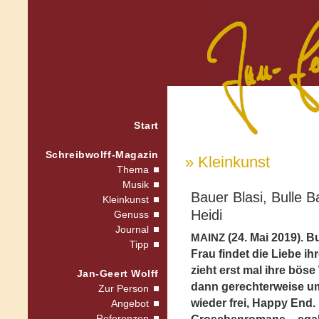
Start
Schreibwolff-Magazin
» Kleinkunst
Thema
Musik
Bauer Blasi, Bulle Ba
Kleinkunst
Heidi
Genuss
Journal
(24. Mai 2019). 
MAINZ
Tipp
Frau findet die Liebe i
zieht erst mal ihre bös
Jan-Geert Wolff
dann gerechterweise um
Zur Person
wieder frei, Happy End.
Angebot
Referenzen