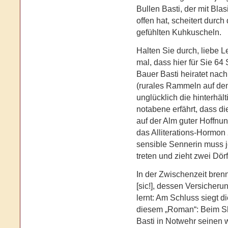
Bullen Basti, der mit Bla
offen hat, scheitert durc
gefühlten Kuhkuscheln.
Halten Sie durch, liebe L
mal, dass hier für Sie 6
Bauer Basti heiratet nac
(rurales Rammeln auf d
unglücklich die hinterhä
notabene erfährt, dass d
auf der Alm guter Hoffnung
das Alliterations-Hormon
sensible Sennerin muss j
treten und zieht zwei Dörf
In der Zwischenzeit brenn
[sic!], dessen Versicherun
lernt: Am Schluss siegt d
diesem „Roman“: Beim S
Basti in Notwehr seinen