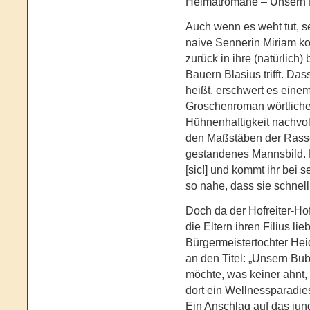
Heimatromane – Unsern B
Auch wenn es weht tut, se
naive Sennerin Miriam k
zurück in ihre (natürlich
Bauern Blasius trifft. Da
heißt, erschwert es eine
Groschenroman wörtliche
Hühnenhaftigkeit nachvo
den Maßstäben der Rassen
gestandenes Mannsbild. E
[sic!] und kommt ihr bei s
so nahe, dass sie schnell
Doch da der Hofreiter-Hof 
die Eltern ihren Filius li
Bürgermeistertochter Heid
an den Titel: „Unsern Bub
möchte, was keiner ahnt
dort ein Wellnessparadies
Ein Anschlag auf das jun