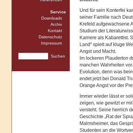
Und für sein Konterfei ka
Service
seiner Familie nach Deu
Downloads
Krefeld aufgewachsene Af
Archiv
Studium der Literaturwiss
Kontakt
Datenschutz
Karriere als Kabarettist.
Impressum
Land“ spielt auf kluge We
Angst und Macht.
Suchen
Im lockeren Plauderton dr
manchen Wahrheiten vor. E
Evolution, denn was beim
endet jetzt bei Donald Tr
Orange Angst vor der Pre
Immer wieder lässt er sol
zeigen, wie gewitzt er m
versteht. Seine herrlich d
Geschichte „Rat der Spra
Malmsheimer, das Gesprä
Studenten an die Wortvers