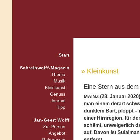
Start
Schreibwolff-Magazin
» Kleinkunst
Thema
Musik
Eine Stern aus dem
Kleinkunst
Genuss
(28. Januar 2020
MAINZ
Journal
man einem derart schw
Tipp
dunklem Bart, ploppt –
einer Hirnregion, für d
Jan-Geert Wolff
schämt, unweigerlich d
Zur Person
auf. Davon ist Sulaiman
Angebot
entfernt.
Referenzen