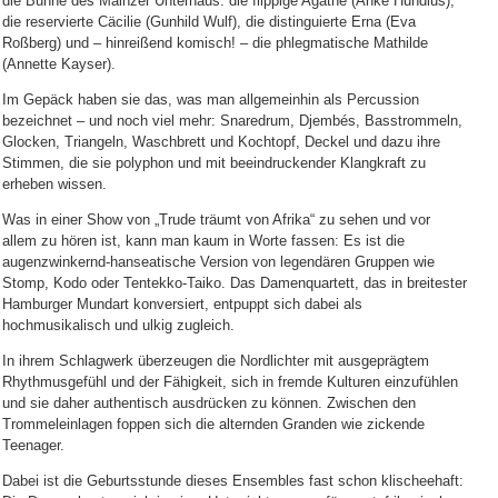
die Bühne des Mainzer Unterhaus: die flippige Agathe (Anke Hundius),
die reservierte Cäcilie (Gunhild Wulf), die distinguierte Erna (Eva
Roßberg) und – hinreißend komisch! – die phlegmatische Mathilde
(Annette Kayser).
Im Gepäck haben sie das, was man allgemeinhin als Percussion
bezeichnet – und noch viel mehr: Snaredrum, Djembés, Basstrommeln,
Glocken, Triangeln, Waschbrett und Kochtopf, Deckel und dazu ihre
Stimmen, die sie polyphon und mit beeindruckender Klangkraft zu
erheben wissen.
Was in einer Show von „Trude träumt von Afrika“ zu sehen und vor
allem zu hören ist, kann man kaum in Worte fassen: Es ist die
augenzwinkernd-hanseatische Version von legendären Gruppen wie
Stomp, Kodo oder Tentekko-Taiko. Das Damenquartett, das in breitester
Hamburger Mundart konversiert, entpuppt sich dabei als
hochmusikalisch und ulkig zugleich.
In ihrem Schlagwerk überzeugen die Nordlichter mit ausgeprägtem
Rhythmusgefühl und der Fähigkeit, sich in fremde Kulturen einzufühlen
und sie daher authentisch ausdrücken zu können. Zwischen den
Trommeleinlagen foppen sich die alternden Granden wie zickende
Teenager.
Dabei ist die Geburtsstunde dieses Ensembles fast schon klischeehaft: