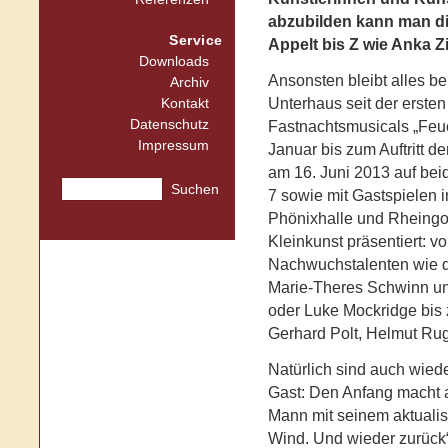
abzubilden kann man di
Service
Appelt bis Z wie Anka Z
Downloads
Ansonsten bleibt alles be
Archiv
Unterhaus seit der ersten
Kontakt
Datenschutz
Fastnachtsmusicals „Feuc
Impressum
Januar bis zum Auftritt d
am 16. Juni 2013 auf bei
Suchen
7 sowie mit Gastspielen i
Phönixhalle und Rheingol
Kleinkunst präsentiert: v
Nachwuchstalenten wie d
Marie-Theres Schwinn und
oder Luke Mockridge bis 
Gerhard Polt, Helmut Ru
Natürlich sind auch wied
Gast: Den Anfang macht 
Mann mit seinem aktuali
Wind. Und wieder zurück“