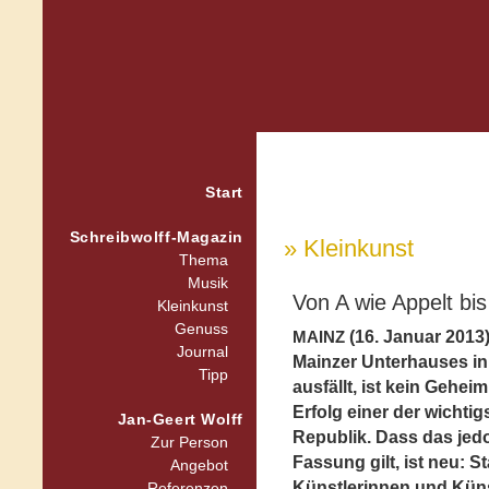
Start
Schreibwolff-Magazin
» Kleinkunst
Thema
Musik
Von A wie Appelt bis
Kleinkunst
Genuss
(16. Januar 2013
MAINZ
Journal
Mainzer Unterhauses in
Tipp
ausfällt, ist kein Gehe
Erfolg einer der wichti
Jan-Geert Wolff
Republik. Dass das jed
Zur Person
Fassung gilt, ist neu: S
Angebot
Künstlerinnen und Küns
Referenzen