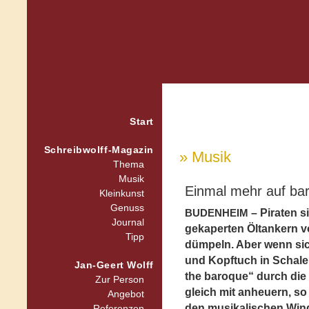
Start
Schreibwolff-Magazin
» Musik
Thema
Musik
Einmal mehr auf bar
Kleinkunst
Genuss
– Piraten s
BUDENHEIM
Journal
gekaperten Öltankern v
Tipp
dümpeln. Aber wenn sic
und Kopftuch in Schale 
Jan-Geert Wolff
the baroque“ durch die
Zur Person
gleich mit anheuern, so 
Angebot
den musikalischen Win
Referenzen