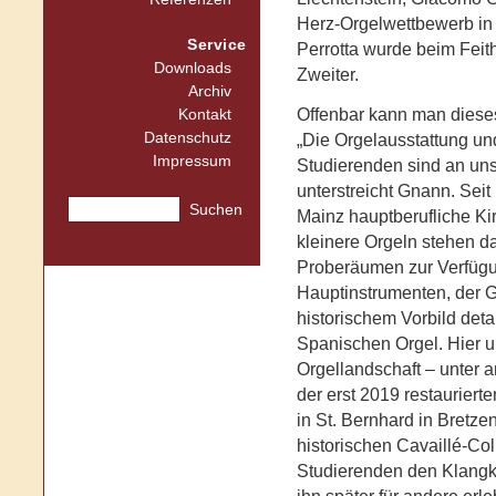
Herz-Orgelwettbewerb in 
Service
Perrotta wurde beim Fei
Downloads
Zweiter.
Archiv
Offenbar kann man dieses 
Kontakt
Datenschutz
„Die Orgelausstattung un
Impressum
Studierenden sind an un
unterstreicht Gnann. Sei
Suchen
Mainz hauptberufliche Ki
kleinere Orgeln stehen da
Proberäumen zur Verfüg
Hauptinstrumenten, der G
historischem Vorbild det
Spanischen Orgel. Hier u
Orgellandschaft – unter a
der erst 2019 restaurier
in St. Bernhard in Bretz
historischen Cavaillé-Col
Studierenden den Klangk