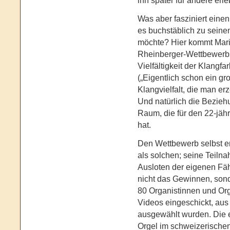
ihn später für andere erl
Was aber fasziniert eine
es buchstäblich zu seine
möchte? Hier kommt Mari
Rheinberger-Wettbewerbs
Vielfältigkeit der Klangf
(„Eigentlich schon ein gro
Klangvielfalt, die man e
Und natürlich die Bezie
Raum, die für den 22-jäh
hat.
Den Wettbewerb selbst erl
als solchen; seine Teilnah
Ausloten der eigenen Fäh
nicht das Gewinnen, sond
80 Organistinnen und Org
Videos eingeschickt, au
ausgewählt wurden. Die 
Orgel im schweizerischen