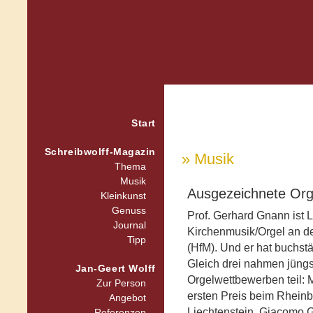
Start
Schreibwolff-Magazin
» Musik
Thema
Musik
Ausgezeichnete Org
Kleinkunst
Genuss
Prof. Gerhard Gnann ist L
Journal
Kirchenmusik/Orgel an d
Tipp
(HfM). Und er hat buchst
Gleich drei nahmen jüngst
Jan-Geert Wolff
Orgelwettbewerben teil: M
Zur Person
ersten Preis beim Rhein
Angebot
Liechtenstein, Giacomo 
Referenzen