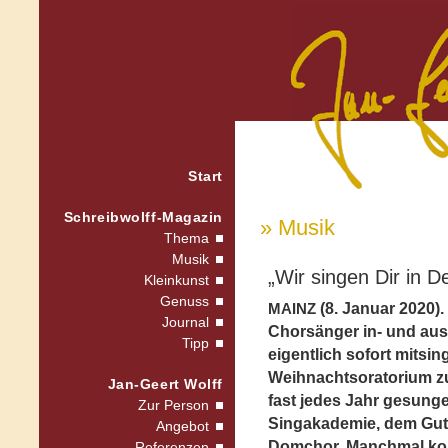
Start
Schreibwolff-Magazin
» Musik
Thema
Musik
„Wir singen Dir in 
Kleinkunst
Genuss
(8. Januar 2020)
MAINZ
Journal
Chorsänger in- und au
Tipp
eigentlich sofort mitsi
Weihnachtsoratorium zu
Jan-Geert Wolff
fast jedes Jahr gesung
Zur Person
Singakademie, dem Gu
Angebot
Domchor. Manchmal kom
Referenzen