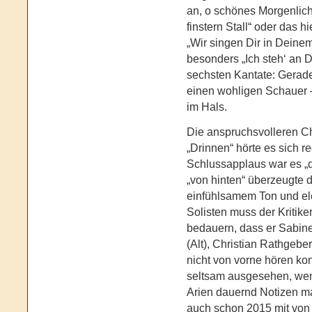
an, o schönes Morgenlicht“
finstern Stall“ oder das 
„Wir singen Dir in Deine
besonders „Ich steh‘ an D
sechsten Kantate: Gerad
einen wohligen Schauer –
im Hals.
Die anspruchsvolleren Ch
„Drinnen“ hörte es sich 
Schlussapplaus war es „d
„von hinten“ überzeugte 
einfühlsamem Ton und ele
Solisten muss der Kritike
bedauern, dass er Sabine
(Alt), Christian Rathgebe
nicht von vorne hören ko
seltsam ausgesehen, wen
Arien dauernd Notizen m
auch schon 2015 mit von 