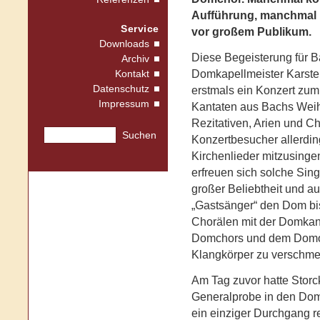
Aufführung, manchmal n
Service
vor großem Publikum.
Downloads
Diese Begeisterung für 
Archiv
Domkapellmeister Karste
Kontakt
Datenschutz
erstmals ein Konzert zum 
Impressum
Kantaten aus Bachs Weih
Rezitativen, Arien und C
Suchen
Konzertbesucher allerdin
Kirchenlieder mitzusinge
erfreuen sich solche Sin
großer Beliebtheit und au
„Gastsänger“ den Dom bis
Chorälen mit der Domkan
Domchors und dem Domor
Klangkörper zu verschme
Am Tag zuvor hatte Storck
Generalprobe in den Dom 
ein einziger Durchgang re