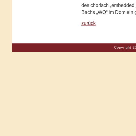
des chorisch „embedded j
Bachs „WO“ im Dom ein g
zurück
Copyright 2