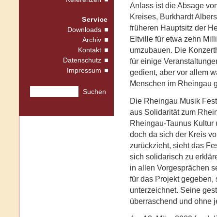
Anlass ist die Absage v
Kreises, Burkhardt Albers
Service
früheren Hauptsitz der H
Downloads
Eltville für etwa zehn Mil
Archiv
umzubauen. Die Konzertha
Kontakt
Datenschutz
für einige Veranstaltung
Impressum
gedient, aber vor allem w
Menschen im Rheingau 
Suchen
Die Rheingau Musik Festi
aus Solidarität zum Rhei
Rheingau-Taunus Kultur
doch da sich der Kreis v
zurückzieht, sieht das Fe
sich solidarisch zu erklä
in allen Vorgesprächen 
für das Projekt gegeben, s
unterzeichnet. Seine ges
überraschend und ohne 