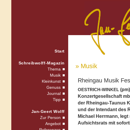
Start
Schreibwolff-Magazin
» Musik
Thema
Musik
Rheingau Musik Fest
Kleinkunst
Genuss
-
(pm)
OESTRICH
WINKEL
Journal
Konzertgesellschaft mbH
Tipp
der Rheingau-Taunus K
und der Intendant des 
Jan-Geert Wolff
Michael Herrmann, legt 
Zur Person
Aufsichtsrats mit sofort
Angebot
Referenzen